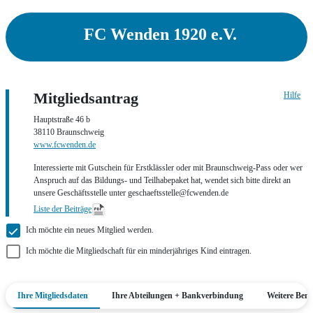
FC Wenden 1920 e.V.
Mitgliedsantrag
Hilfe
Hauptstraße 46 b
38110 Braunschweig
www.fcwenden.de
Interessierte mit Gutschein für Erstklässler oder mit Braunschweig-Pass oder wer
Anspruch auf das Bildungs- und Teilhabepaket hat, wendet sich bitte direkt an
unsere Geschäftsstelle unter geschaeftsstelle@fcwenden.de
Liste der Beiträge
Ich möchte ein neues Mitglied werden.
Ich möchte die Mitgliedschaft für ein minderjähriges Kind eintragen.
Ihre Mitgliedsdaten
Ihre Abteilungen + Bankverbindung
Weitere Bem