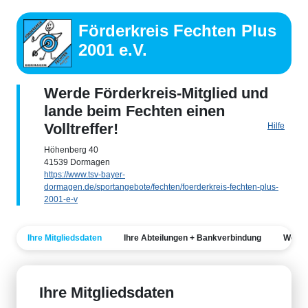
Förderkreis Fechten Plus
2001 e.V.
Werde Förderkreis-Mitglied und
lande beim Fechten einen
Volltreffer!
Hilfe
Höhenberg 40
41539 Dormagen
https://www.tsv-bayer-
dormagen.de/sportangebote/fechten/foerderkreis-fechten-plus-
2001-e-v
Ihre Mitgliedsdaten
Ihre Abteilungen + Bankverbindung
Weite
Ihre Mitgliedsdaten